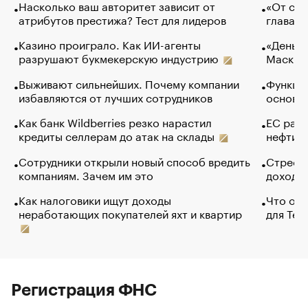
Насколько ваш авторитет зависит от
«От спо
атрибутов престижа? Тест для лидеров
глава к
Казино проиграло. Как ИИ-агенты
«Деньги
разрушают букмекерскую индустрию
Маск в 
Выживают сильнейших. Почему компании
Функции
избавляются от лучших сотрудников
основ э
Как банк Wildberries резко нарастил
ЕС раз
кредиты селлерам до атак на склады
нефти —
Сотрудники открыли новый способ вредить
Стресс 
компаниям. Зачем им это
доходов
Как налоговики ищут доходы
Что обв
неработающих покупателей яхт и квартир
для Tel
Регистрация ФНС