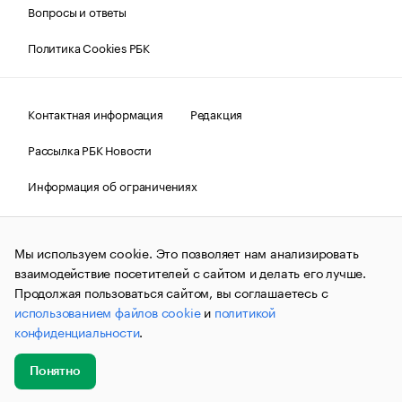
Вопросы и ответы
Политика Cookies РБК
Контактная информация
Редакция
Рассылка РБК Новости
Информация об ограничениях
Правовая информация
О соблюдении авторских прав
Мы используем cookie. Это позволяет нам анализировать
© АО «РОСБИЗНЕСКОНСАЛТИНГ»,
1995–2026.
Сообщения
и материалы информационного агентства «РБК»
взаимодействие посетителей с сайтом и делать его лучше.
(зарегистрировано Федеральной службой по надзору в сфере
Продолжая пользоваться сайтом, вы соглашаетесь с
связи, информационных технологий и массовых
использованием файлов cookie
и
политикой
коммуникаций (Роскомнадзор) 09.12.2015 за номером ИА
№ФС77-63848) сопровождаются пометкой «РБК». Отдельные
конфиденциальности
.
публикации могут содержать информацию,
не предназначенную для пользователей
до 18 лет.
companycardsfeedback@rbc.ru
Понятно
Добавить
Главное
Эксперты
Кейсы
Мероприятия