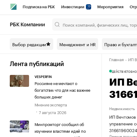
Подписка на РБК
Инвестиции
Мероприятия
Отр
Спорт
Школа управления РБК
РБК Образование
РБ
РБК Компании
Город
Стиль
Крипто
РБК Бизнес-среда
Дискусси
Выбор редакции
Менеджмент и HR
Право и бухгал
Спецпроекты СПб
Конференции СПб
Спецпроекты
Главная
ИП В
Технологии и медиа
Финансы
Рынок наличной валют
Лента публикаций
ДЕЙСТВУЕТ
ОБНО
VESPERFIN
ИП В
Россияне не мечтают о
богатстве: что для нас важнее
3166
больших денег
Мнение эксперта
Недвижимость
7 августа 2026
ИП Вечтомов 
управление 
Минпромторг сообщил об
31661960024
изучении властями идей по
Данные получен