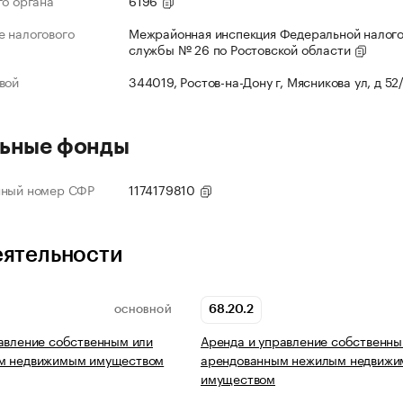
го органа
6196
 налогового
Межрайонная инспекция Федеральной налог
службы № 26 по Ростовской области
вой
344019, Ростов-на-Дону г, Мясникова ул, д 52
ьные фонды
нный номер СФР
1174179810
еятельности
68.20.2
ОСНОВНОЙ
авление собственным или
Аренда и управление собственны
м недвижимым имуществом
арендованным нежилым недвиж
имуществом