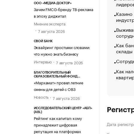
лидеро
ООО «МЕДИА-ДОКТОР»
Зачем FMCG-бренду ТВ-реклама
Казино
в эпоху диджитал
индуст
Мнение эксперта
Выжива
7 августа 2026
сотруд
СВОЙ БАНК
Как бан
Эквайринг простыми словами:
склады
что нужно знать бизнесу
Сотрудн
Интервью
7 августа 2026
Как нал
БЛАГОТВОРИТЕЛЬНЫЙ
кварти
ОБРАЗОВАТЕЛЬНЫЙ ФОНД
«МАРХАМАТ»
«Мархамат» провел летние
смены для детей с ОВЗ
Новость
7 августа 2026
Регист
ИССЛЕДОВАТЕЛЬСКИЙ ЦЕНТР «АБП»
(ABL)
Рейтинг как капитал: кому
Дата регистр
принадлежит цифровая
репутация на платформах