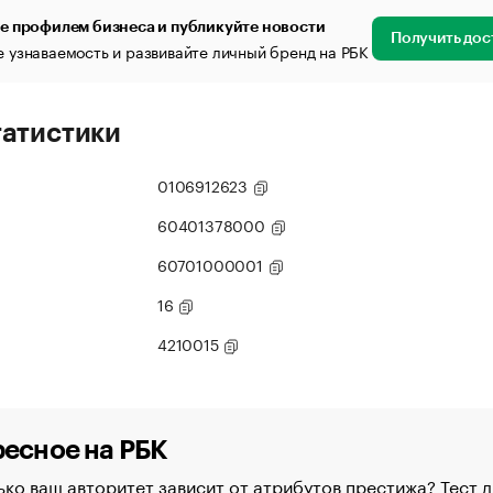
е профилем бизнеса и публикуйте новости
Получить дос
 узнаваемость и развивайте личный бренд на РБК
татистики
0106912623
60401378000
60701000001
16
4210015
есное на РБК
ко ваш авторитет зависит от атрибутов престижа? Тест д