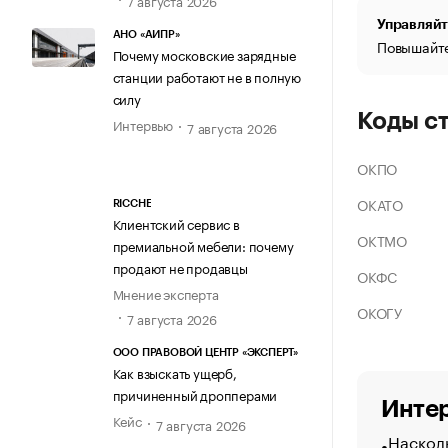
Управляйт
АНО «АИПР»
Повышайте
Почему московские зарядные
станции работают не в полную
силу
Коды с
Интервью
7 августа 2026
ОКПО
ОКАТО
RICCHE
Клиентский сервис в
ОКТМО
премиальной мебели: почему
продают не продавцы
ОКФС
Мнение эксперта
ОКОГУ
7 августа 2026
ООО ПРАВОВОЙ ЦЕНТР «ЭКСПЕРТ»
Как взыскать ущерб,
причиненный дропперами
Интер
Кейс
7 августа 2026
Насколь