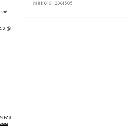
ИНН: 616112881505
овой
/32
м или
имым