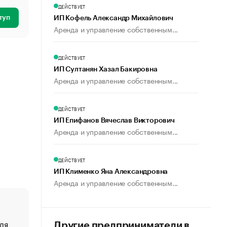
ДЕЙСТВУЕТ
туп
ИП Кофель Александр Михайлович
Аренда и управление собственным...
ДЕЙСТВУЕТ
ИП Султанян Хазал Бакировна
Аренда и управление собственным...
ДЕЙСТВУЕТ
ИП Епифанов Вячеслав Викторович
Аренда и управление собственным...
ДЕЙСТВУЕТ
ИП Клименко Яна Александровна
Аренда и управление собственным...
ля
«От спорта тело стареет иначе». Как живет глава ко
Другие предприниматели в