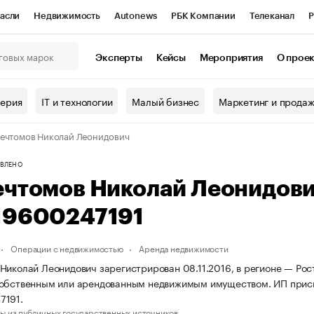
асли
Недвижимость
Autonews
РБК Компании
Телеканал
Р
К Курсы
РБК Life
Тренды
Визионеры
Национальные проекты
Эксперты
Кейсы
Мероприятия
О прое
онный клуб
Исследования
Кредитные рейтинги
Франшизы
Г
терия
IT и технологии
Малый бизнес
Маркетинг и прода
Проверка контрагентов
Политика
Экономика
Бизнес
ечтомов Николай Леонидович
ы
ВЛЕНО
ечтомов Николай Леонидов
19600247191
Операции с недвижимостью
Аренда недвижимости
Николай Леонидович зарегистрирован 08.11.2016, в регионе — Рост
собственным или арендованным недвижимым имуществом. ИП прис
7191.
ы из публичных государственных источников.