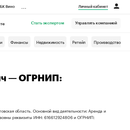
...
БК Вино
Личный кабинет
Стать экспертом
Управлять компанией
кте
азета
жи
Финансы
Недвижимость
Ретейл
Производство
ич — ОГРНИП:
овская область. Основной вид деятельности: Аренда и
воены реквизиты ИНН: 616612924806 и ОГРНИП: