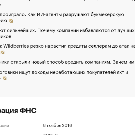
в
 проиграло. Как ИИ-агенты разрушают букмекерскую
рию
ют сильнейших. Почему компании избавляются от лучших
ников
к Wildberries резко нарастил кредиты селлерам до атак н
ики открыли новый способ вредить компаниям. Зачем им
оговики ищут доходы неработающих покупателей яхт и
р
рация ФНС
ации
8 ноября 2016