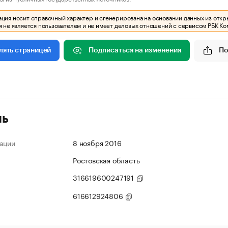
ия носит справочный характер и сгенерирована на основании данных из откр
 не является пользователем и не имеет деловых отношений с сервисом РБК Ко
Подписаться на изменения
По
лять страницей
ль
ации
8 ноября 2016
Ростовская область
316619600247191
616612924806