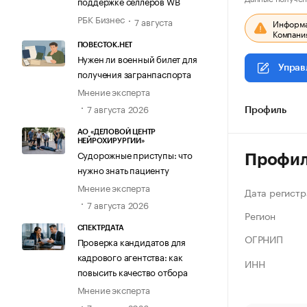
поддержке селлеров WB
РБК Бизнес
7 августа
Информац
Компания
ПОВЕСТОК.НЕТ
Нужен ли военный билет для
Управ
получения загранпаспорта
Мнение эксперта
7 августа 2026
Профиль
АО «ДЕЛОВОЙ ЦЕНТР
НЕЙРОХИРУРГИИ»
Судорожные приступы: что
Профи
нужно знать пациенту
Мнение эксперта
Дата регистр
7 августа 2026
Регион
СПЕКТРДАТА
ОГРНИП
Проверка кандидатов для
кадрового агентства: как
ИНН
повысить качество отбора
Мнение эксперта
7 августа 2026