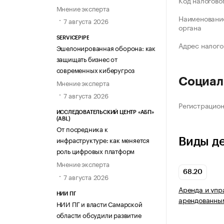
Код налогово
Мнение эксперта
Наименование
7 августа 2026
органа
SERVICEPIPE
Адрес налого
Эшелонированная оборона: как
защищать бизнес от
современных киберугроз
Социал
Мнение эксперта
7 августа 2026
Регистрацио
ИССЛЕДОВАТЕЛЬСКИЙ ЦЕНТР «АБП»
(ABL)
От посредника к
инфраструктуре: как меняется
Виды д
роль цифровых платформ
Мнение эксперта
68.20
7 августа 2026
Аренда и упр
НИИ ПГ
арендованны
НИИ ПГ и власти Самарской
области обсудили развитие