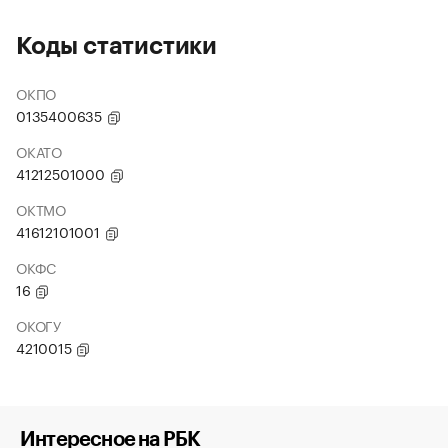
Коды статистики
ОКПО
0135400635
ОКАТО
41212501000
ОКТМО
41612101001
ОКФС
16
ОКОГУ
4210015
Интересное на РБК