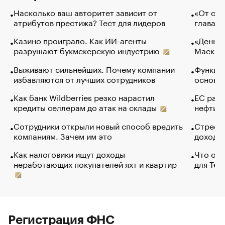
Насколько ваш авторитет зависит от
«От спо
атрибутов престижа? Тест для лидеров
глава к
Казино проиграло. Как ИИ-агенты
«Деньги
разрушают букмекерскую индустрию
Маск в 
Выживают сильнейших. Почему компании
Функции
избавляются от лучших сотрудников
основ э
Как банк Wildberries резко нарастил
ЕС раз
кредиты селлерам до атак на склады
нефти —
Сотрудники открыли новый способ вредить
Стресс 
компаниям. Зачем им это
доходов
Как налоговики ищут доходы
Что обв
неработающих покупателей яхт и квартир
для Tel
Регистрация ФНС