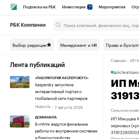
Подписка на РБК
Инвестиции
Мероприятия
Отр
Спорт
Школа управления РБК
РБК Образование
РБ
РБК Компании
Город
Стиль
Крипто
РБК Бизнес-среда
Дискусси
Выбор редакции
Менеджмент и HR
Право и бухгал
Спецпроекты СПб
Конференции СПб
Спецпроекты
Главная
ИП М
Технологии и медиа
Финансы
Рынок наличной валют
Лента публикаций
ДЕЙСТВУЕТ
ОБНО
«ЛАБОРАТОРИЯ КАСПЕРСКОГО»
ИП М
Kaspersky запустила
интерактивный портал о
3191
глобальной сети партнеров
Новость
7 августа 2026
Сельское хозяй
ИП Мякушев К
ДОМИНАНТА
В «НУН» ведутся финальные
зерновых (кр
работы по внутренним системам
31913260002
и благоустройству
Данные получен