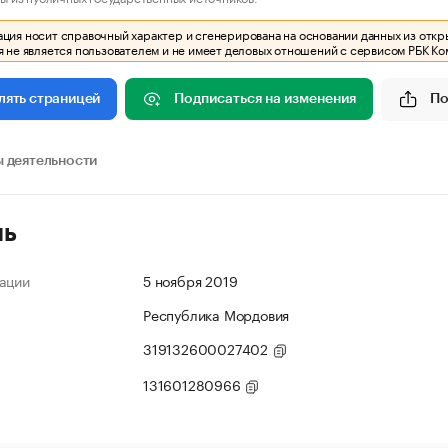
ия носит справочный характер и сгенерирована на основании данных из откр
 не является пользователем и не имеет деловых отношений с сервисом РБК Ко
Подписаться на изменения
По
лять страницей
 деятельности
ль
ации
5 ноября 2019
Республика Мордовия
319132600027402
131601280966