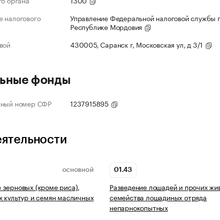
го органа
1300
 налогового
Управление Федеральной налоговой службы 
Республике Мордовия
вой
430005, Саранск г, Московская ул, д 3/1
ьные фонды
нный номер СФР
1237915895
еятельности
01.43
ОСНОВНОЙ
зерновых (кроме риса),
Разведение лошадей и прочих жи
 культур и семян масличных
семейства лошадиных отряда
непарнокопытных