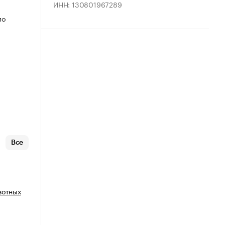
ИНН: 130801967289
по
Все
вотных