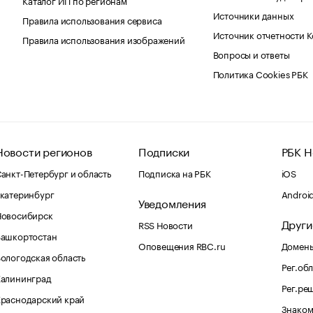
Источники данных
Правила использования сервиса
Источник отчетности 
Правила использования изображений
Вопросы и ответы
Политика Cookies РБК
Новости регионов
Подписки
РБК Н
анкт-Петербург и область
Подписка на РБК
iOS
катеринбург
Androi
Уведомления
Новосибирск
Други
RSS Новости
Башкортостан
Оповещения RBC.ru
Домены
ологодская область
Рег.об
Калининград
Рег.ре
раснодарский край
Знаком