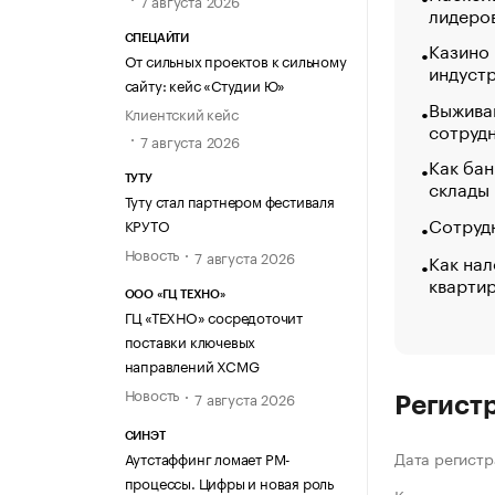
лидеро
СПЕЦАЙТИ
Казино
От сильных проектов к сильному
индуст
сайту: кейс «Студии Ю»
Выжива
Клиентский кейс
сотруд
7 августа 2026
Как бан
ТУТУ
склады
Туту стал партнером фестиваля
Сотрудн
КРУТО
Новость
7 августа 2026
Как нал
кварти
ООО «ГЦ ТЕХНО»
ГЦ «ТЕХНО» сосредоточит
поставки ключевых
направлений XCMG
Новость
7 августа 2026
Регист
СИНЭТ
Дата регистр
Аутстаффинг ломает PM-
процессы. Цифры и новая роль