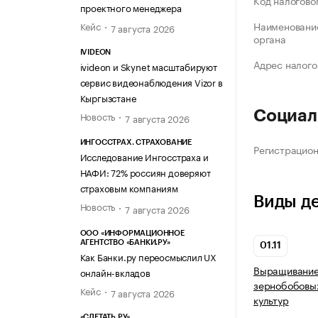
Код налогово
проектного менеджера
Наименование
Кейс
7 августа 2026
органа
IVIDEON
Адрес налого
ivideon и Skynet масштабируют
сервис видеонаблюдения Vizor в
Кыргызстане
Социал
Новость
7 августа 2026
ИНГОССТРАХ. СТРАХОВАНИЕ
Регистрацио
Исследование Ингосстраха и
НАФИ: 72% россиян доверяют
страховым компаниям
Виды д
Новость
7 августа 2026
ООО «ИНФОРМАЦИОННОЕ
АГЕНТСТВО «БАНКИ.РУ»
01.11
Как Банки.ру переосмыслил UX
Выращивание 
онлайн-вкладов
зернобобовых
Кейс
7 августа 2026
культур
«СЛЕТАТЬ.РУ»