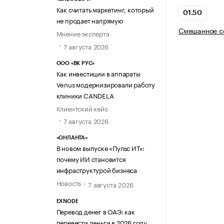
Как считать маркетинг, который
01.50
не продает напрямую
Смешанное се
Мнение эксперта
7 августа 2026
ООО «ВК РУС»
Как инвестиции в аппараты
Venus модернизировали работу
клиники CANDELA
Клиентский кейс
7 августа 2026
«ОНЛАНТА»
В новом выпуске «Пульс ИТ»:
почему ИИ становится
инфраструктурой бизнеса
Новость
7 августа 2026
EXNODE
Перевод денег в ОАЭ: как
перевести деньги в 2026 году