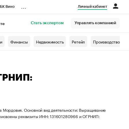
...
БК Вино
Личный кабинет
Стать экспертом
Управлять компанией
кте
азета
жи
Финансы
Недвижимость
Ретейл
Производство
ГРНИП:
ка Мордовия. Основной вид деятельности: Выращивание
 присвоены реквизиты ИНН: 131601280966 и ОГРНИП: