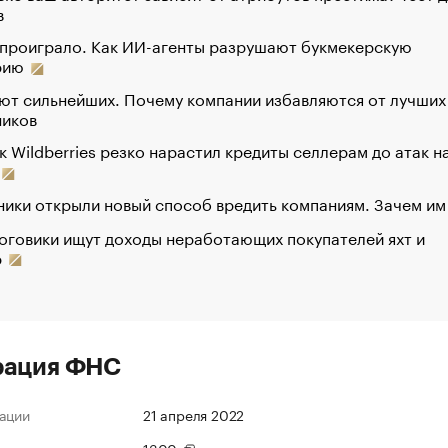
в
 проиграло. Как ИИ-агенты разрушают букмекерскую
рию
ют сильнейших. Почему компании избавляются от лучших
ников
к Wildberries резко нарастил кредиты селлерам до атак н
ики открыли новый способ вредить компаниям. Зачем им
оговики ищут доходы неработающих покупателей яхт и
р
рация ФНС
ации
21 апреля 2022