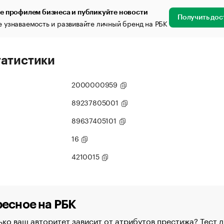
е профилем бизнеса и публикуйте новости
Получить дос
 узнаваемость и развивайте личный бренд на РБК
татистики
2000000959
89237805001
89637405101
16
4210015
есное на РБК
ко ваш авторитет зависит от атрибутов престижа? Тест д