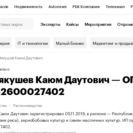
асли
Недвижимость
Autonews
РБК Компании
Телеканал
Р
К Курсы
РБК Life
Тренды
Визионеры
Национальные проекты
Эксперты
Кейсы
Мероприятия
О прое
онный клуб
Исследования
Кредитные рейтинги
Франшизы
Г
терия
IT и технологии
Малый бизнес
Маркетинг и прода
Проверка контрагентов
Политика
Экономика
Бизнес
якушев Каюм Даутович
ы
ВЛЕНО
якушев Каюм Даутович — О
32600027402
ство
Растениеводство
аюм Даутович зарегистрирован 05.11.2019, в регионе — Республи
оме риса), зернобобовых культур и семян масличных культур. ИП
7402.
ы из публичных государственных источников.