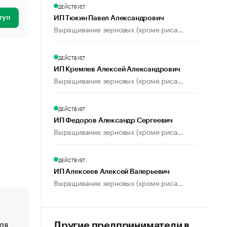
ДЕЙСТВУЕТ
туп
ИП Тюкин Павел Александрович
Выращивание зерновых (кроме риса...
ДЕЙСТВУЕТ
ИП Кремлев Алексей Александрович
Выращивание зерновых (кроме риса...
ДЕЙСТВУЕТ
ИП Федоров Александр Сергеевич
Выращивание зерновых (кроме риса...
ДЕЙСТВУЕТ
ИП Алексеев Алексей Валерьевич
Выращивание зерновых (кроме риса...
ля
«От спорта тело стареет иначе». Как живет глава ко
Другие предприниматели в