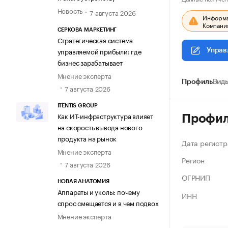
Новость
7 августа 2026
Информац
Компания
СЕРКОВА МАРКЕТИНГ
Стратегическая система
управляемой прибыли: где
Управ
бизнес зарабатывает
Мнение эксперта
Профиль
Виды
7 августа 2026
ITENTIS GROUP
Как ИТ-инфраструктура влияет
Профи
на скорость вывода нового
продукта на рынок
Дата регистр
Мнение эксперта
Регион
7 августа 2026
ОГРНИП
НОВАЯ АНАТОМИЯ
Аппараты и уколы: почему
ИНН
спрос смещается и в чем подвох
Мнение эксперта