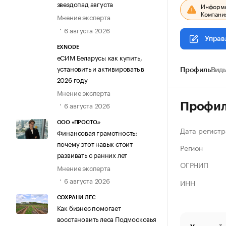
звездопад августа
Информац
Компания
Мнение эксперта
6 августа 2026
Управ
EXNODE
еСИМ Беларусь: как купить,
установить и активировать в
Профиль
Виды
2026 году
Мнение эксперта
6 августа 2026
Профи
ООО «ПРОСТО.»
Дата регистр
Финансовая грамотность:
почему этот навык стоит
Регион
развивать с ранних лет
ОГРНИП
Мнение эксперта
6 августа 2026
ИНН
СОХРАНИ ЛЕС
Как бизнес помогает
восстановить леса Подмосковья