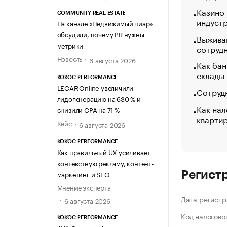
Казино
COMMUNITY REAL ESTATE
индуст
На канале «Недвижимый пиар»
обсудили, почему PR нужны
Выжива
метрики
сотруд
Новость
6 августа 2026
Как бан
склады
KOKOC PERFORMANCE
LECAR Online увеличили
Сотрудн
лидогенерацию на 630 % и
Как нал
снизили CPA на 71 %
кварти
Кейс
6 августа 2026
KOKOC PERFORMANCE
Как правильный UX усиливает
контекстную рекламу, контент-
маркетинг и SEO
Регист
Мнение эксперта
Дата регистр
6 августа 2026
Код налогово
KOKOC PERFORMANCE