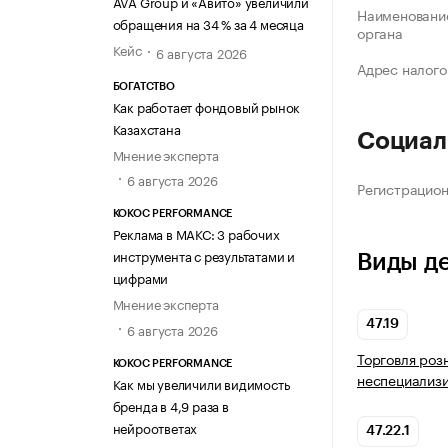
AVA Group и «Авито» увеличили
Наименование
обращения на 34 % за 4 месяца
органа
Кейс
6 августа 2026
Адрес налого
БОГАТСТВО
Как работает фондовый рынок
Казахстана
Социал
Мнение эксперта
6 августа 2026
Регистрацио
KOKOC PERFORMANCE
Реклама в МАКС: 3 рабочих
инструмента с результатами и
Виды д
цифрами
Мнение эксперта
47.19
6 августа 2026
Торговля роз
KOKOC PERFORMANCE
неспециализ
Как мы увеличили видимость
бренда в 4,9 раза в
нейроответах
47.22.1