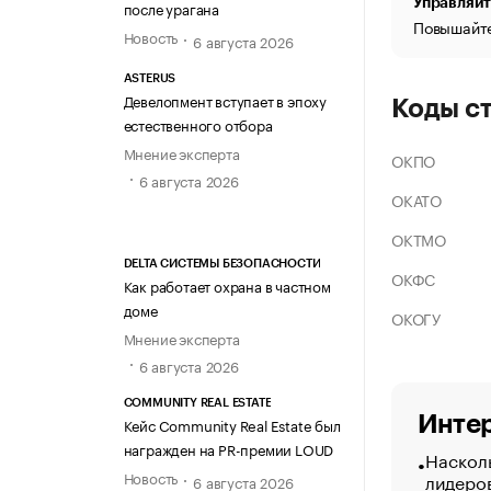
Управляйт
после урагана
Повышайте
Новость
6 августа 2026
ASTERUS
Девелопмент вступает в эпоху
Коды с
естественного отбора
Мнение эксперта
ОКПО
6 августа 2026
ОКАТО
ОКТМО
DELTA СИСТЕМЫ БЕЗОПАСНОСТИ
ОКФС
Как работает охрана в частном
доме
ОКОГУ
Мнение эксперта
6 августа 2026
COMMUNITY REAL ESTATE
Интер
Кейс Community Real Estate был
награжден на PR-премии LOUD
Насколь
Новость
лидеро
6 августа 2026