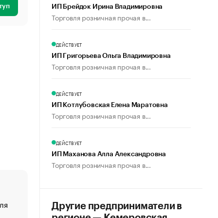
туп
ИП Брейдок Ирина Владимировна
Торговля розничная прочая в...
ДЕЙСТВУЕТ
ИП Григорьева Ольга Владимировна
Торговля розничная прочая в...
ДЕЙСТВУЕТ
ИП Котлубовская Елена Маратовна
Торговля розничная прочая в...
ДЕЙСТВУЕТ
ИП Маханова Алла Александровна
Торговля розничная прочая в...
ля
«От спорта тело стареет иначе». Как живет глава ко
Другие предприниматели в
создавшей GTA