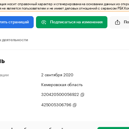
ия носит справочный характер и сгенерирована на основании данных из откр
 не является пользователем и не имеет деловых отношений с сервисом РБК Ко
Подписаться на изменения
По
лять страницей
 деятельности
ль
ации
2 сентября 2020
Кемеровская область
320420500056922
425005306796