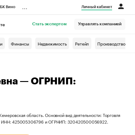
...
БК Вино
Личный кабинет
Стать экспертом
Управлять компанией
кте
азета
жи
Финансы
Недвижимость
Ретейл
Производство
евна — ОГРНИП:
емеровская область. Основной вид деятельности: Торговля
иты ИНН: 425005306796 и ОГРНИП: 320420500056922.