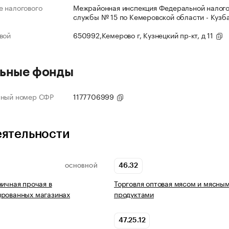
 налогового
Межрайонная инспекция Федеральной налог
службы № 15 по Кемеровской области - Кузб
вой
650992,Кемерово г, Кузнецкий пр-кт, д 11
ьные фонды
нный номер СФР
1177706999
еятельности
46.32
ОСНОВНОЙ
ничная прочая в
Торговля оптовая мясом и мясны
ированных магазинах
продуктами
47.25.12