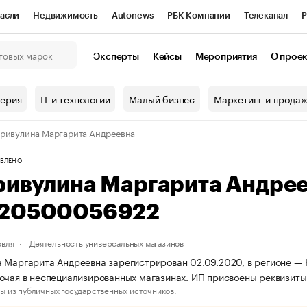
асли
Недвижимость
Autonews
РБК Компании
Телеканал
Р
К Курсы
РБК Life
Тренды
Визионеры
Национальные проекты
Эксперты
Кейсы
Мероприятия
О прое
онный клуб
Исследования
Кредитные рейтинги
Франшизы
Г
терия
IT и технологии
Малый бизнес
Маркетинг и прода
Проверка контрагентов
Политика
Экономика
Бизнес
ривулина Маргарита Андреевна
ы
ВЛЕНО
ривулина Маргарита Андре
20500056922
овля
Деятельность универсальных магазинов
 Маргарита Андреевна зарегистрирован 02.09.2020, в регионе — К
рочая в неспециализированных магазинах. ИП присвоены реквиз
ы из публичных государственных источников.