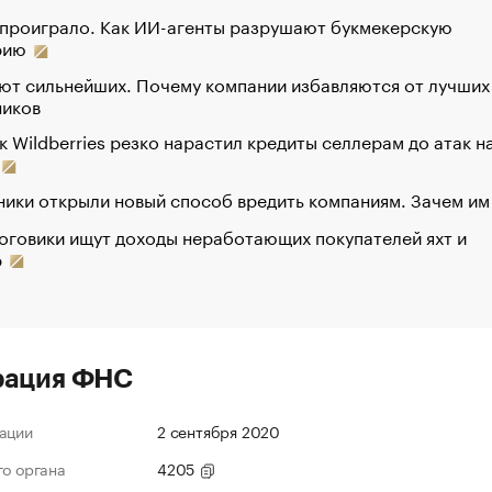
 проиграло. Как ИИ-агенты разрушают букмекерскую
рию
ют сильнейших. Почему компании избавляются от лучших
ников
к Wildberries резко нарастил кредиты селлерам до атак н
ики открыли новый способ вредить компаниям. Зачем им
оговики ищут доходы неработающих покупателей яхт и
р
рация ФНС
ации
2 сентября 2020
го органа
4205