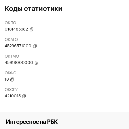
Коды статистики
ОКПО
0181485982
ОКАТО
45296571000
ОКТМО
45918000000
ОКФС
16
ОКОГУ
4210015
Интересное на РБК