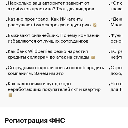
Насколько ваш авторитет зависит от
«От спо
атрибутов престижа? Тест для лидеров
глава к
Казино проиграло. Как ИИ-агенты
«Деньги
разрушают букмекерскую индустрию
Маск в 
Выживают сильнейших. Почему компании
Функции
избавляются от лучших сотрудников
основ э
Как банк Wildberries резко нарастил
ЕС раз
кредиты селлерам до атак на склады
нефти —
Сотрудники открыли новый способ вредить
Стресс 
компаниям. Зачем им это
доходов
Как налоговики ищут доходы
Что обв
неработающих покупателей яхт и квартир
для Tel
Регистрация ФНС