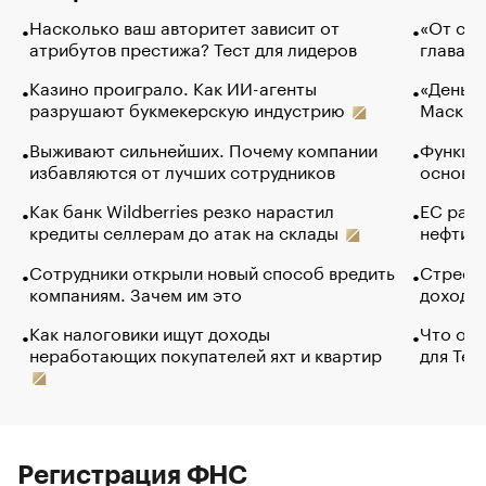
Насколько ваш авторитет зависит от
«От спо
атрибутов престижа? Тест для лидеров
глава к
Казино проиграло. Как ИИ-агенты
«Деньги
разрушают букмекерскую индустрию
Маск в 
Выживают сильнейших. Почему компании
Функции
избавляются от лучших сотрудников
основ э
Как банк Wildberries резко нарастил
ЕС раз
кредиты селлерам до атак на склады
нефти —
Сотрудники открыли новый способ вредить
Стресс 
компаниям. Зачем им это
доходов
Как налоговики ищут доходы
Что обв
неработающих покупателей яхт и квартир
для Tel
Регистрация ФНС