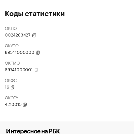
Коды статистики
ОКПО
0024263427
ОКАТО
69541000000
ОКТМО
69741000001
ОКФС
16
ОКОГУ
4210015
Интересное на РБК