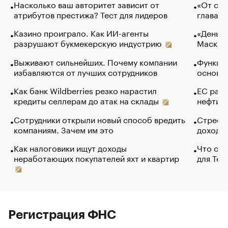
Насколько ваш авторитет зависит от
«От спо
атрибутов престижа? Тест для лидеров
глава к
Казино проиграло. Как ИИ-агенты
«Деньги
разрушают букмекерскую индустрию
Маск в 
Выживают сильнейших. Почему компании
Функции
избавляются от лучших сотрудников
основ э
Как банк Wildberries резко нарастил
ЕС раз
кредиты селлерам до атак на склады
нефти —
Сотрудники открыли новый способ вредить
Стресс 
компаниям. Зачем им это
доходов
Как налоговики ищут доходы
Что обв
неработающих покупателей яхт и квартир
для Tel
Регистрация ФНС