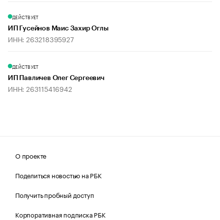
ДЕЙСТВУЕТ
ИП Гусейнов Маис Захир Оглы
ИНН: 263218395927
ДЕЙСТВУЕТ
ИП Павличев Олег Сергеевич
ИНН: 263115416942
О проекте
Поделиться новостью на РБК
Получить пробный доступ
Корпоративная подписка РБК