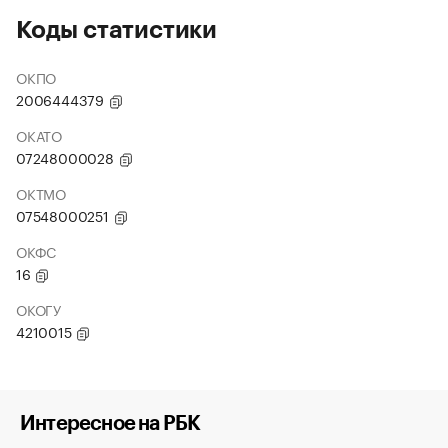
Коды статистики
ОКПО
2006444379
ОКАТО
07248000028
ОКТМО
07548000251
ОКФС
16
ОКОГУ
4210015
Интересное на РБК