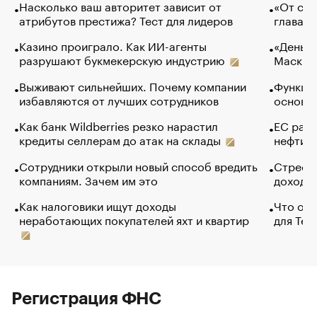
Насколько ваш авторитет зависит от
«От спо
атрибутов престижа? Тест для лидеров
глава к
Казино проиграло. Как ИИ-агенты
«Деньги
разрушают букмекерскую индустрию
Маск в 
Выживают сильнейших. Почему компании
Функции
избавляются от лучших сотрудников
основ э
Как банк Wildberries резко нарастил
ЕС раз
кредиты селлерам до атак на склады
нефти —
Сотрудники открыли новый способ вредить
Стресс 
компаниям. Зачем им это
доходов
Как налоговики ищут доходы
Что обв
неработающих покупателей яхт и квартир
для Tel
Регистрация ФНС