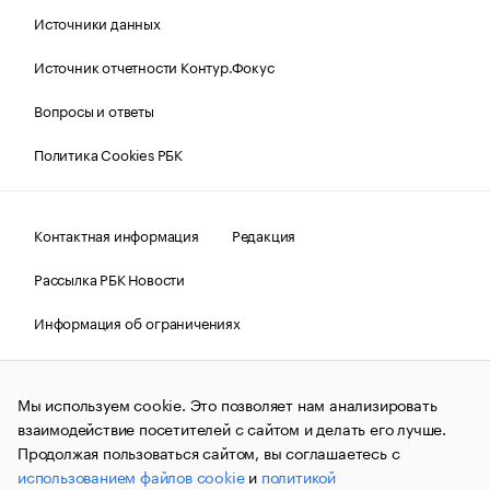
Источники данных
Источник отчетности Контур.Фокус
Вопросы и ответы
Политика Cookies РБК
Контактная информация
Редакция
Рассылка РБК Новости
Информация об ограничениях
Правовая информация
О соблюдении авторских прав
Мы используем cookie. Это позволяет нам анализировать
© АО «РОСБИЗНЕСКОНСАЛТИНГ»,
1995–2026.
Сообщения
и материалы информационного агентства «РБК»
взаимодействие посетителей с сайтом и делать его лучше.
(зарегистрировано Федеральной службой по надзору в сфере
Продолжая пользоваться сайтом, вы соглашаетесь с
связи, информационных технологий и массовых
использованием файлов cookie
и
политикой
коммуникаций (Роскомнадзор) 09.12.2015 за номером ИА