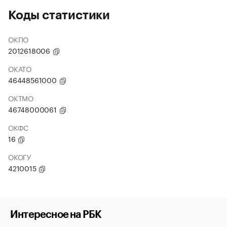
Коды статистики
ОКПО
2012618006
ОКАТО
46448561000
ОКТМО
46748000061
ОКФС
16
ОКОГУ
4210015
Интересное на РБК