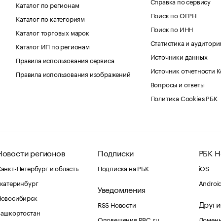
Справка по сервису
Каталог по регионам
Поиск по ОГРН
Каталог по категориям
Поиск по ИНН
Каталог торговых марок
Статистика и аудитори
Каталог ИП по регионам
Источники данных
Правила использования сервиса
Источник отчетности 
Правила использования изображений
Вопросы и ответы
Политика Cookies РБК
Новости регионов
Подписки
РБК Н
анкт-Петербург и область
Подписка на РБК
iOS
катеринбург
Androi
Уведомления
Новосибирск
Други
RSS Новости
Башкортостан
Оповещения RBC.ru
Домены