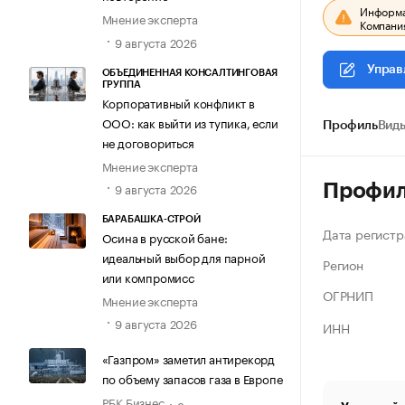
Информац
Мнение эксперта
Компания
9 августа 2026
Управ
ОБЪЕДИНЕННАЯ КОНСАЛТИНГОВАЯ
ГРУППА
Корпоративный конфликт в
ООО: как выйти из тупика, если
Профиль
Виды
не договориться
Мнение эксперта
9 августа 2026
Профи
БАРАБАШКА-СТРОЙ
Дата регистр
Осина в русской бане:
идеальный выбор для парной
Регион
или компромисс
ОГРНИП
Мнение эксперта
9 августа 2026
ИНН
«Газпром» заметил антирекорд
по объему запасов газа в Европе
РБК Бизнес
8 августа