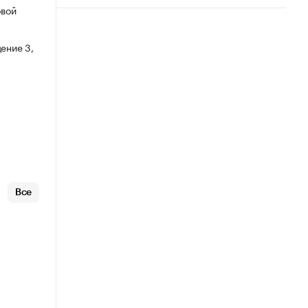
овой
ение 3,
Все