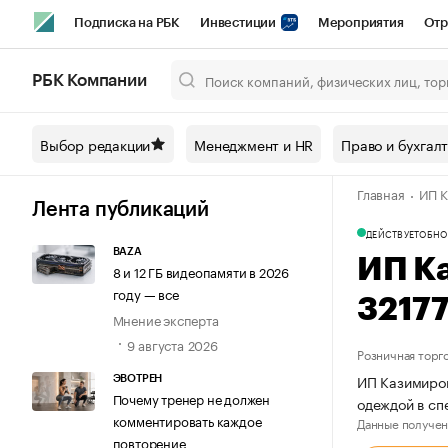
Подписка на РБК
Инвестиции
Мероприятия
Отр
Спорт
Школа управления РБК
РБК Образование
РБ
РБК Компании
Город
Стиль
Крипто
РБК Бизнес-среда
Дискусси
Выбор редакции
Менеджмент и HR
Право и бухгал
Спецпроекты СПб
Конференции СПб
Спецпроекты
Главная
ИП К
Технологии и медиа
Финансы
Рынок наличной валют
Лента публикаций
ДЕЙСТВУЕТ
ОБНО
BAZA
ИП К
8 и 12 ГБ видеопамяти в 2026
году — все
3217
Мнение эксперта
9 августа 2026
Розничная торг
ИП Казимиров
ЭВОТРЕН
Почему тренер не должен
одеждой в сп
комментировать каждое
Данные получен
повторение