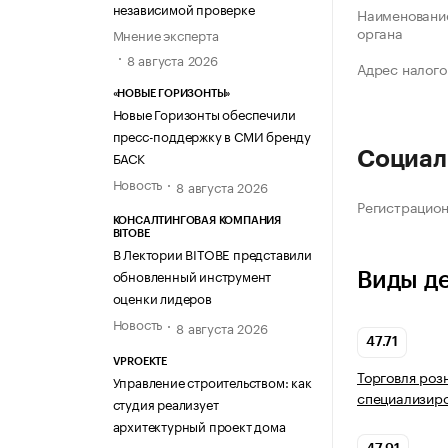
независимой проверке
Наименование
органа
Мнение эксперта
8 августа 2026
Адрес налого
«НОВЫЕ ГОРИЗОНТЫ»
Новые Горизонты обеспечили
пресс-поддержку в СМИ бренду
БАСК
Социал
Новость
8 августа 2026
Регистрацио
КОНСАЛТИНГОВАЯ КОМПАНИЯ
BITOBE
В Лектории BITOBE представили
обновленный инструмент
Виды д
оценки лидеров
Новость
8 августа 2026
47.71
VPROEKTE
Торговля роз
Управление строительством: как
специализир
студия реализует
архитектурный проект дома