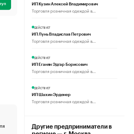
туп
ИП Кузин Алексей Владимирович
Торговля розничная одеждой в...
ДЕЙСТВУЕТ
ИП Лунь Владислав Петрович
Торговля розничная одеждой в...
ДЕЙСТВУЕТ
ИП Еганян Эдгар Борисович
Торговля розничная одеждой в...
ДЕЙСТВУЕТ
ИП Шахин Эрденер
Торговля розничная одеждой в...
ля
«От спорта тело стареет иначе». Как живет глава ко
Другие предприниматели в
создавшей GTA