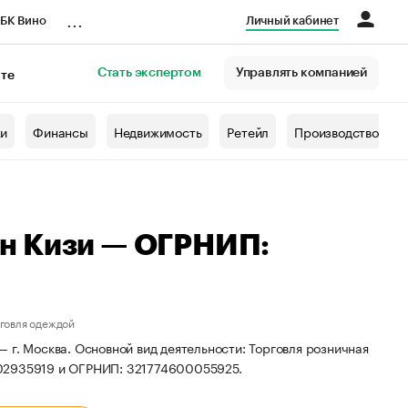
...
БК Вино
Личный кабинет
Стать экспертом
Управлять компанией
кте
азета
жи
Финансы
Недвижимость
Ретейл
Производство
н Кизи — ОГРНИП:
рговля одеждой
 г. Москва. Основной вид деятельности: Торговля розничная
102935919 и ОГРНИП: 321774600055925.