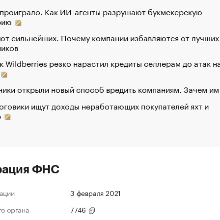
 проиграло. Как ИИ-агенты разрушают букмекерскую
рию
ют сильнейших. Почему компании избавляются от лучших
ников
к Wildberries резко нарастил кредиты селлерам до атак н
ики открыли новый способ вредить компаниям. Зачем им
оговики ищут доходы неработающих покупателей яхт и
р
рация ФНС
ации
3 февраля 2021
го органа
7746