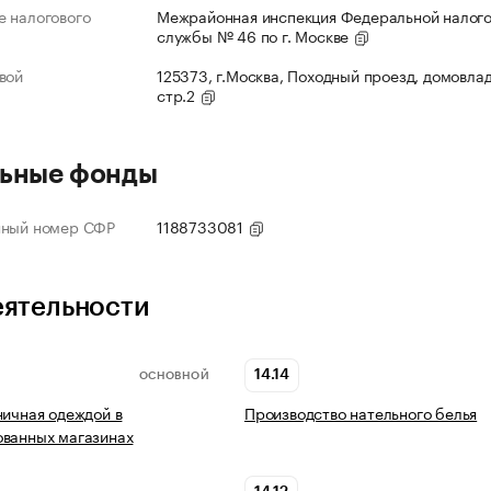
 налогового
Межрайонная инспекция Федеральной налог
службы № 46 по г. Москве
вой
125373, г.Москва, Походный проезд, домовлад
стр.2
ьные фонды
нный номер СФР
1188733081
еятельности
14.14
ОСНОВНОЙ
ничная одеждой в
Производство нательного белья
ованных магазинах