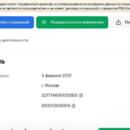
ия носит справочный характер и сгенерирована на основании данных из откр
 не является пользователем и не имеет деловых отношений с сервисом РБК Ко
Подписаться на изменения
По
лять страницей
 деятельности
ль
ации
3 февраля 2021
г. Москва
321774600055925
693102935919