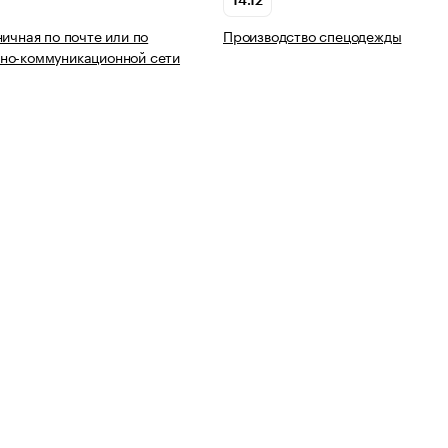
14.12
ничная по почте или по
Производство спецодежды
но-коммуникационной сети