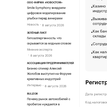
ООО ФИРМА «НОВОСТОМ»
Казино
Smile Symphony внедрили
индуст
цифровое моделирование
Выжива
улыбки перед винирами
сотруд
Новость
8 августа 2026
Как бан
ЗЕЛЁНЫЙ ЛИСТ
склады
Гипоаллергенность: что
Сотрудн
скрывается за модным словом
Мнение эксперта
Как нал
8 августа 2026
кварти
АССОЦИАЦИЯ ПРЕДПРИНИМАТЕЛЕЙ
Бизнес-спикер Алексей
Жолобов выступил на Форуме
креативных индустрий
Регист
Интервью
8 августа 2026
Дата регистр
RULIZOR
Почему рынок автомобилей с
Код налогово
пробегом нуждается в