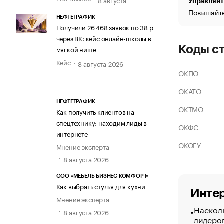
Управляйт
Повышайте
НЕФТЕТРАФИК
Получили 26 468 заявок по 38 р
через ВК: кейс онлайн-школы в
Коды с
мягкой нише
Кейс
8 августа 2026
ОКПО
ОКАТО
НЕФТЕТРАФИК
ОКТМО
Как получить клиентов на
спецтехнику: находим лиды в
ОКФС
интернете
ОКОГУ
Мнение эксперта
8 августа 2026
ООО «МЕБЕЛЬ БИЗНЕС КОМФОРТ»
Как выбрать стулья для кухни
Интер
Мнение эксперта
Насколь
8 августа 2026
лидеро