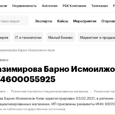
асли
Недвижимость
Autonews
РБК Компании
Телеканал
Р
К Курсы
РБК Life
Тренды
Визионеры
Национальные проекты
Эксперты
Кейсы
Мероприятия
О прое
онный клуб
Исследования
Кредитные рейтинги
Франшизы
Г
терия
IT и технологии
Малый бизнес
Маркетинг и прода
Проверка контрагентов
Политика
Экономика
Бизнес
азимирова Барно Исмоилжон Кизи
ы
ВЛЕНО
азимирова Барно Исмоилжо
74600055925
овля
Розничная торговля в специализированных магазинах
Розничная то
а Барно Исмоилжон Кизи зарегистрирован 03.02.2021, в регионе —
ециализированных магазинах. ИП присвоены реквизиты ИНН: 693
ы из публичных государственных источников.