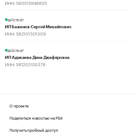
ИНН: 580315948805
ДЕЙСТВУЕТ
ИП Баженов Сергей Михайлович
ИНН: 582101301309
ДЕЙСТВУЕТ
ИП Адикаева Дина Джафяровна
ИНН: 581203153376
О проекте
Поделиться новостью на РБК
Получить пробный доступ