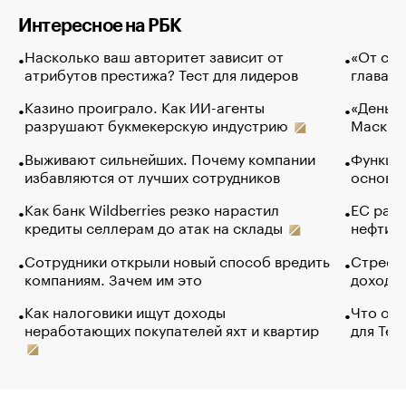
Интересное на РБК
Насколько ваш авторитет зависит от
«От спо
атрибутов престижа? Тест для лидеров
глава к
Казино проиграло. Как ИИ-агенты
«Деньги
разрушают букмекерскую индустрию
Маск в 
Выживают сильнейших. Почему компании
Функции
избавляются от лучших сотрудников
основ э
Как банк Wildberries резко нарастил
ЕС раз
кредиты селлерам до атак на склады
нефти —
Сотрудники открыли новый способ вредить
Стресс 
компаниям. Зачем им это
доходов
Как налоговики ищут доходы
Что обв
неработающих покупателей яхт и квартир
для Tel