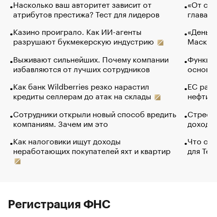
Насколько ваш авторитет зависит от
«От спо
атрибутов престижа? Тест для лидеров
глава к
Казино проиграло. Как ИИ-агенты
«Деньги
разрушают букмекерскую индустрию
Маск в 
Выживают сильнейших. Почему компании
Функции
избавляются от лучших сотрудников
основ э
Как банк Wildberries резко нарастил
ЕС раз
кредиты селлерам до атак на склады
нефти —
Сотрудники открыли новый способ вредить
Стресс 
компаниям. Зачем им это
доходов
Как налоговики ищут доходы
Что обв
неработающих покупателей яхт и квартир
для Tel
Регистрация ФНС