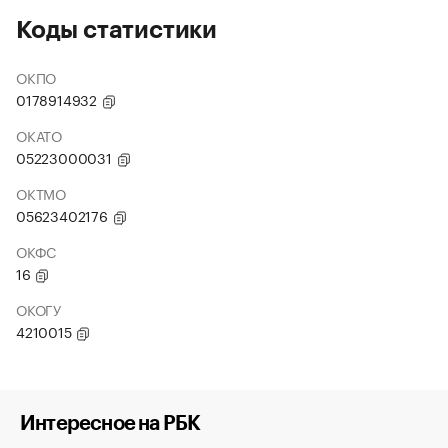
Коды статистики
ОКПО
0178914932
ОКАТО
05223000031
ОКТМО
05623402176
ОКФС
16
ОКОГУ
4210015
Интересное на РБК