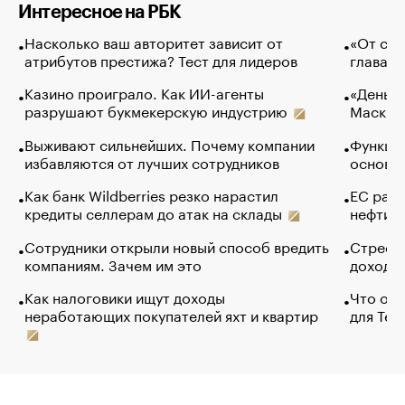
Интересное на РБК
Насколько ваш авторитет зависит от
«От спо
атрибутов престижа? Тест для лидеров
глава к
Казино проиграло. Как ИИ-агенты
«Деньги
разрушают букмекерскую индустрию
Маск в 
Выживают сильнейших. Почему компании
Функции
избавляются от лучших сотрудников
основ э
Как банк Wildberries резко нарастил
ЕС раз
кредиты селлерам до атак на склады
нефти —
Сотрудники открыли новый способ вредить
Стресс 
компаниям. Зачем им это
доходов
Как налоговики ищут доходы
Что обв
неработающих покупателей яхт и квартир
для Tel