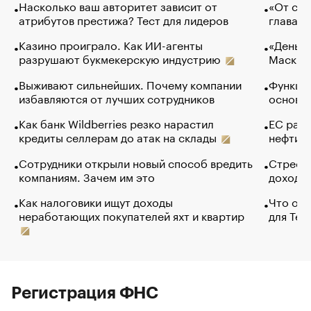
Насколько ваш авторитет зависит от
«От спо
атрибутов престижа? Тест для лидеров
глава к
Казино проиграло. Как ИИ-агенты
«Деньги
разрушают букмекерскую индустрию
Маск в 
Выживают сильнейших. Почему компании
Функции
избавляются от лучших сотрудников
основ э
Как банк Wildberries резко нарастил
ЕС раз
кредиты селлерам до атак на склады
нефти —
Сотрудники открыли новый способ вредить
Стресс 
компаниям. Зачем им это
доходов
Как налоговики ищут доходы
Что обв
неработающих покупателей яхт и квартир
для Tel
Регистрация ФНС