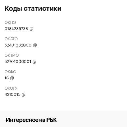
Коды статистики
ОКПО
0134235738
ОКАТО
52401382000
ОКТМО
52701000001
ОКФС
16
ОКОГУ
4210015
Интересное на РБК