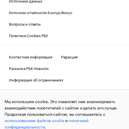
Источники данных
Источник отчетности Контур.Фокус
Вопросы и ответы
Политика Cookies РБК
Контактная информация
Редакция
Рассылка РБК Новости
Информация об ограничениях
Правовая информация
О соблюдении авторских прав
Мы используем cookie. Это позволяет нам анализировать
© АО «РОСБИЗНЕСКОНСАЛТИНГ»,
1995–2026.
Сообщения
и материалы информационного агентства «РБК»
взаимодействие посетителей с сайтом и делать его лучше.
(зарегистрировано Федеральной службой по надзору в сфере
Продолжая пользоваться сайтом, вы соглашаетесь с
связи, информационных технологий и массовых
использованием файлов cookie
и
политикой
коммуникаций (Роскомнадзор) 09.12.2015 за номером ИА
№ФС77-63848) сопровождаются пометкой «РБК». Отдельные
конфиденциальности
.