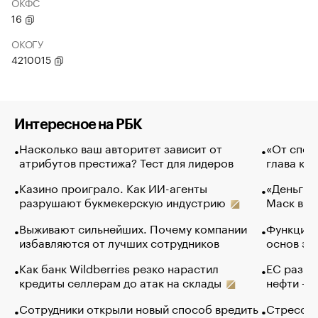
ОКФС
16
ОКОГУ
4210015
Интересное на РБК
Насколько ваш авторитет зависит от
«От спор
атрибутов престижа? Тест для лидеров
глава ко
Казино проиграло. Как ИИ-агенты
«Деньги б
разрушают букмекерскую индустрию
Маск в и
Выживают сильнейших. Почему компании
Функции 
избавляются от лучших сотрудников
основ эф
Как банк Wildberries резко нарастил
ЕС разре
кредиты селлерам до атак на склады
нефти — 
Сотрудники открыли новый способ вредить
Стресс о