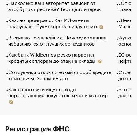
Насколько ваш авторитет зависит от
«От спо
атрибутов престижа? Тест для лидеров
глава к
Казино проиграло. Как ИИ-агенты
«Деньги
разрушают букмекерскую индустрию
Маск в 
Выживают сильнейших. Почему компании
Функции
избавляются от лучших сотрудников
основ э
Как банк Wildberries резко нарастил
ЕС раз
кредиты селлерам до атак на склады
нефти —
Сотрудники открыли новый способ вредить
Стресс 
компаниям. Зачем им это
доходов
Как налоговики ищут доходы
Что обв
неработающих покупателей яхт и квартир
для Tel
Регистрация ФНС