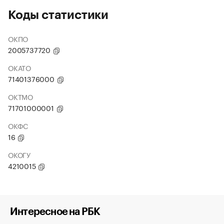
Коды статистики
ОКПО
2005737720
ОКАТО
71401376000
ОКТМО
71701000001
ОКФС
16
ОКОГУ
4210015
Интересное на РБК