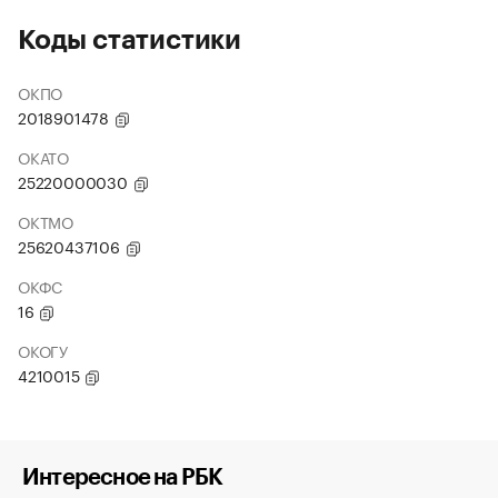
Коды статистики
ОКПО
2018901478
ОКАТО
25220000030
ОКТМО
25620437106
ОКФС
16
ОКОГУ
4210015
Интересное на РБК