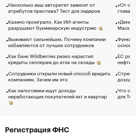
Насколько ваш авторитет зависит от
«От спо
атрибутов престижа? Тест для лидеров
глава к
Казино проиграло. Как ИИ-агенты
«Деньги
разрушают букмекерскую индустрию
Маск в 
Выживают сильнейших. Почему компании
Функции
избавляются от лучших сотрудников
основ э
Как банк Wildberries резко нарастил
ЕС раз
кредиты селлерам до атак на склады
нефти —
Сотрудники открыли новый способ вредить
Стресс 
компаниям. Зачем им это
доходов
Как налоговики ищут доходы
Что обв
неработающих покупателей яхт и квартир
для Tel
Регистрация ФНС