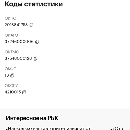
Коды статистики
ОКПО
2016841753
ОКАТО
37246000006
ОКТМО
37546000126
ОКФС
16
ОКОГУ
4210015
Интересное на РБК
Насколько ваш авторитет зависит от
«От спо