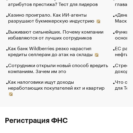
атрибутов престижа? Тест для лидеров
глава к
Казино проиграло. Как ИИ-агенты
«Деньги
разрушают букмекерскую индустрию
Маск в 
Выживают сильнейших. Почему компании
Функции
избавляются от лучших сотрудников
основ э
Как банк Wildberries резко нарастил
ЕС раз
кредиты селлерам до атак на склады
нефти —
Сотрудники открыли новый способ вредить
Стресс 
компаниям. Зачем им это
доходов
Как налоговики ищут доходы
Что обв
неработающих покупателей яхт и квартир
для Tel
Регистрация ФНС