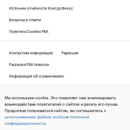
Источник отчетности Контур.Фокус
Вопросы и ответы
Политика Cookies РБК
Контактная информация
Редакция
Рассылка РБК Новости
Информация об ограничениях
Правовая информация
О соблюдении авторских прав
Мы используем cookie. Это позволяет нам анализировать
© АО «РОСБИЗНЕСКОНСАЛТИНГ»,
1995–2026.
Сообщения
и материалы информационного агентства «РБК»
взаимодействие посетителей с сайтом и делать его лучше.
(зарегистрировано Федеральной службой по надзору в сфере
Продолжая пользоваться сайтом, вы соглашаетесь с
связи, информационных технологий и массовых
использованием файлов cookie
и
политикой
коммуникаций (Роскомнадзор) 09.12.2015 за номером ИА
№ФС77-63848) сопровождаются пометкой «РБК». Отдельные
конфиденциальности
.
публикации могут содержать информацию,