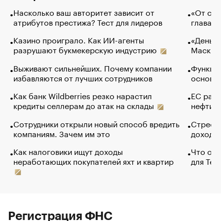
Насколько ваш авторитет зависит от
«От спо
атрибутов престижа? Тест для лидеров
глава к
Казино проиграло. Как ИИ-агенты
«Деньги
разрушают букмекерскую индустрию
Маск в 
Выживают сильнейших. Почему компании
Функции
избавляются от лучших сотрудников
основ э
Как банк Wildberries резко нарастил
ЕС раз
кредиты селлерам до атак на склады
нефти —
Сотрудники открыли новый способ вредить
Стресс 
компаниям. Зачем им это
доходов
Как налоговики ищут доходы
Что обв
неработающих покупателей яхт и квартир
для Tel
Регистрация ФНС