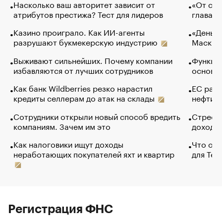
Насколько ваш авторитет зависит от
«От спо
атрибутов престижа? Тест для лидеров
глава к
Казино проиграло. Как ИИ-агенты
«Деньги
разрушают букмекерскую индустрию
Маск в 
Выживают сильнейших. Почему компании
Функции
избавляются от лучших сотрудников
основ э
Как банк Wildberries резко нарастил
ЕС раз
кредиты селлерам до атак на склады
нефти —
Сотрудники открыли новый способ вредить
Стресс 
компаниям. Зачем им это
доходов
Как налоговики ищут доходы
Что обв
неработающих покупателей яхт и квартир
для Tel
Регистрация ФНС