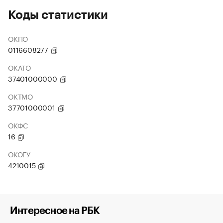
Коды статистики
ОКПО
0116608277
ОКАТО
37401000000
ОКТМО
37701000001
ОКФС
16
ОКОГУ
4210015
Интересное на РБК