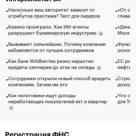
Насколько ваш авторитет зависит от
«От спо
атрибутов престижа? Тест для лидеров
глава к
Казино проиграло. Как ИИ-агенты
«Деньги
разрушают букмекерскую индустрию
Маск в 
Выживают сильнейших. Почему компании
Функции
избавляются от лучших сотрудников
основ э
Как банк Wildberries резко нарастил
ЕС раз
кредиты селлерам до атак на склады
нефти —
Сотрудники открыли новый способ вредить
Стресс 
компаниям. Зачем им это
доходов
Как налоговики ищут доходы
Что обв
неработающих покупателей яхт и квартир
для Tel
Регистрация ФНС