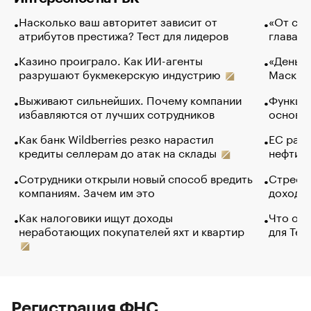
Насколько ваш авторитет зависит от
«От спо
атрибутов престижа? Тест для лидеров
глава к
Казино проиграло. Как ИИ-агенты
«Деньги
разрушают букмекерскую индустрию
Маск в 
Выживают сильнейших. Почему компании
Функции
избавляются от лучших сотрудников
основ э
Как банк Wildberries резко нарастил
ЕС раз
кредиты селлерам до атак на склады
нефти —
Сотрудники открыли новый способ вредить
Стресс 
компаниям. Зачем им это
доходов
Как налоговики ищут доходы
Что обв
неработающих покупателей яхт и квартир
для Tel
Регистрация ФНС