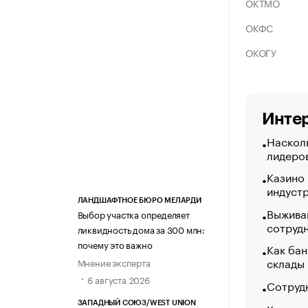
ОКТМО
ОКФС
ОКОГУ
Интер
Насколь
лидеро
Казино
индуст
ЛАНДШАФТНОЕ БЮРО МЕЛАРДИ
Выжива
Выбор участка определяет
сотруд
ликвидность дома за 300 млн:
почему это важно
Как бан
склады
Мнение эксперта
6 августа 2026
Сотрудн
ЗАПАДНЫЙ СОЮЗ/WEST UNION