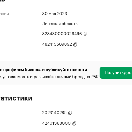
ации
30 мая 2023
Липецкая область
323480000026496
482413509892
е профилем бизнеса и публикуйте новости
Получить дос
 узнаваемость и развивайте личный бренд на РБК
татистики
2023140285
42401368000