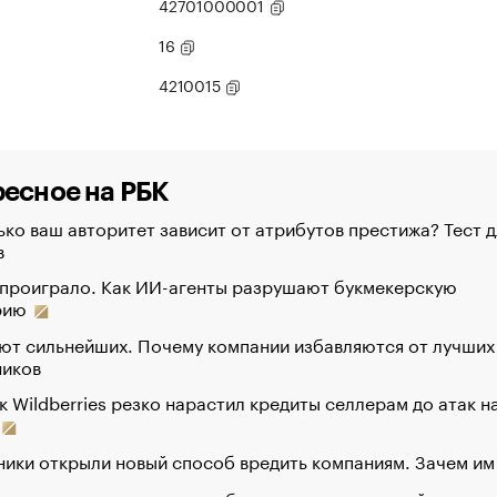
42701000001
16
4210015
есное на РБК
ко ваш авторитет зависит от атрибутов престижа? Тест д
в
 проиграло. Как ИИ-агенты разрушают букмекерскую
рию
ют сильнейших. Почему компании избавляются от лучших
ников
к Wildberries резко нарастил кредиты селлерам до атак н
ики открыли новый способ вредить компаниям. Зачем им