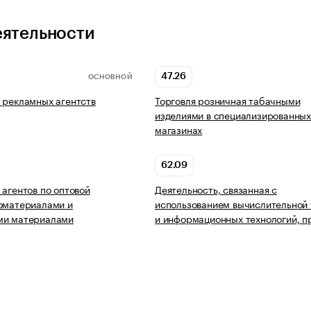
еятельности
47.26
ОСНОВНОЙ
 рекламных агентств
Торговля розничная табачными
изделиями в специализированны
магазинах
62.09
 агентов по оптовой
Деятельность, связанная с
оматериалами и
использованием вычислительной 
ми материалами
и информационных технологий, п