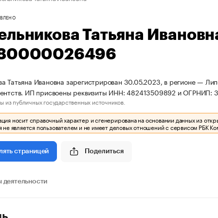
ВЛЕНО
ельникова Татьяна Ивановн
80000026496
а Татьяна Ивановна зарегистрирован 30.05.2023, в регионе — Лип
гентств. ИП присвоены реквизиты ИНН: 482413509892 и ОГРНИП:
ы из публичных государственных источников.
ия носит справочный характер и сгенерирована на основании данных из откр
 не является пользователем и не имеет деловых отношений с сервисом РБК Ко
Поделиться
лять страницей
 деятельности
ль