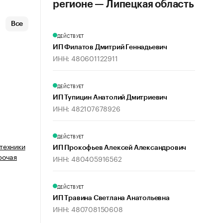
регионе — Липецкая область
Все
ДЕЙСТВУЕТ
ИП Филатов Дмитрий Геннадьевич
ИНН: 480601122911
х
ДЕЙСТВУЕТ
ИП Тупицин Анатолий Дмитриевич
ИНН: 482107678926
ДЕЙСТВУЕТ
техники
ИП Прокофьев Алексей Александрович
рочая
ИНН: 480405916562
ДЕЙСТВУЕТ
ИП Травина Светлана Анатольевна
ИНН: 480708150608