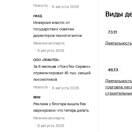
Новость
6 августа 2026
Виды д
НАКД
Инверсия власти: от
государства к советам
73.11
директоров техногигантов
Деятельность
Мнение эксперта
6 августа 2026
ООО «ЛОКОТЕХ»
За 6 месяцев «ЛокоТех-Сервис»
46.13
отремонтировал 45 тыс. секций
локомотивов
Деятельность
торговле лес
Новость
6 августа 2026
строительны
BNW
Реклама у блогера вышла без
маркировки: что теперь делать
Мнение эксперта
6 августа 2026