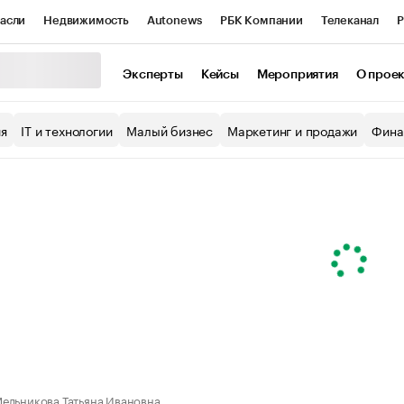
асли
Недвижимость
Autonews
РБК Компании
Телеканал
Р
К Курсы
РБК Life
Тренды
Визионеры
Национальные проекты
Эксперты
Кейсы
Мероприятия
О прое
уб
Исследования
Кредитные рейтинги
Франшизы
Газета
ия
IT и технологии
Малый бизнес
Маркетинг и продажи
Фина
Проверка контрагентов
Политика
Экономика
Бизнес
ы
ельникова Татьяна Ивановна