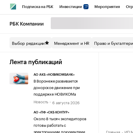
Подписка на РБК
Инвестиции
Мероприятия
Отр
Спорт
Школа управления РБК
РБК Образование
РБ
РБК Компании
Стиль
Крипто
РБК Бизнес-среда
Дискуссионный кл
Выбор редакции
Менеджмент и HR
Право и бухгалтер
Спецпроекты СПб
Конференции СПб
Спецпроекты
Технологии и медиа
Финансы
Рынок наличной валют
Лента публикаций
АО АКБ «НОВИКОМБАНК»
В Воронеже развивается
донорское движение при
поддержке НОВИКОМа
Новость
6 августа 2026
АО «ПФ «СКБ КОНТУР»
Около 8 тысяч экспедиторов
готовы работать с
электронными документами
Главная
ИП М