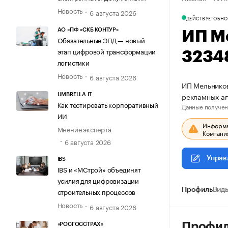
Новость
6 августа 2026
ДЕЙСТВУЕТ
ОБНО
АО «ПФ «СКБ КОНТУР»
ИП М
Обязательные ЭПД — новый
этап цифровой трансформации
3234
логистики
Новость
6 августа 2026
ИП Мельников
рекламных а
UMBRELLA IT
Как тестировать корпоративный
Данные получен
ИИ
Информац
Мнение эксперта
Компания
6 августа 2026
Управ
IBS
IBS и «МСтрой» объединят
усилия для цифровизации
Профиль
Виды
строительных процессов
Новость
6 августа 2026
Профи
«РОСГОССТРАХ»