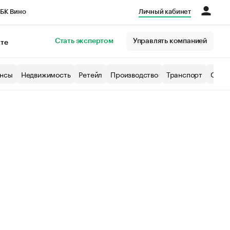
БК Вино
Личный кабинет
Город
Стать экспертом
Управлять компанией
кте
нсы
Недвижимость
Ретейл
Производство
Транспорт
Образ