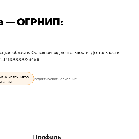
а — ОГРНИП:
ецкая область. Основной вид деятельности: Деятельность
 323480000026496.
ытых источников.
Редактировать описание
мпании.
Профиль