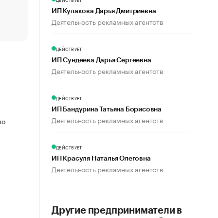
Что обвинения против Павла Дурова значат для Tele
ИП Кулакова Дарья Дмитриевна
пользователей
Деятельность рекламных агентств
ДЕЙСТВУЕТ
ИП Сундеева Дарья Сергеевна
Деятельность рекламных агентств
ДЕЙСТВУЕТ
ИП Бандурина Татьяна Борисовна
Деятельность рекламных агентств
по
ДЕЙСТВУЕТ
ИП Красуля Наталья Олеговна
Деятельность рекламных агентств
Другие предприниматели в