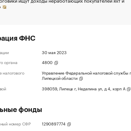
оговики ищут доходы неработающих покупателей яхт и
р
рация ФНС
ации
30 мая 2023
го органа
4800
 налогового
Управление Федеральной налоговой службы 
Липецкой области
вой
398059, Липецк г, Неделина ул, д 4, корп А
ьные фонды
нный номер СФР
1290897774