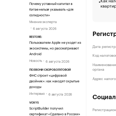
Как нал
Почему уставный капитал в
кварти
Китае нельзя указывать «для
солидности»
Мнение эксперта
6 августа 2026
Регист
RESTORE:
Пользователи Apple не уходят из
Дата регистр
экосистемы, но рассматривают
Android
Код налогово
Новость
6 августа 2026
Наименование
органа
ПОЗВОНИ СКОРОБОГАТОВОЙ
ФНС строит «цифровой
Адрес налого
двойник»: как находят скрытые
доходы
Интервью
6 августа 2026
Социал
VOXYS
ScriptBuilder получил
Регистрацио
сертификат «Сделано в России»