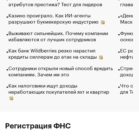
атрибутов престижа? Тест для лидеров
глава к
Казино проиграло. Как ИИ-агенты
«Деньги
разрушают букмекерскую индустрию
Маск в 
Выживают сильнейших. Почему компании
Функции
избавляются от лучших сотрудников
основ э
Как банк Wildberries резко нарастил
ЕС раз
кредиты селлерам до атак на склады
нефти —
Сотрудники открыли новый способ вредить
Стресс 
компаниям. Зачем им это
доходов
Как налоговики ищут доходы
Что обв
неработающих покупателей яхт и квартир
для Tel
Регистрация ФНС