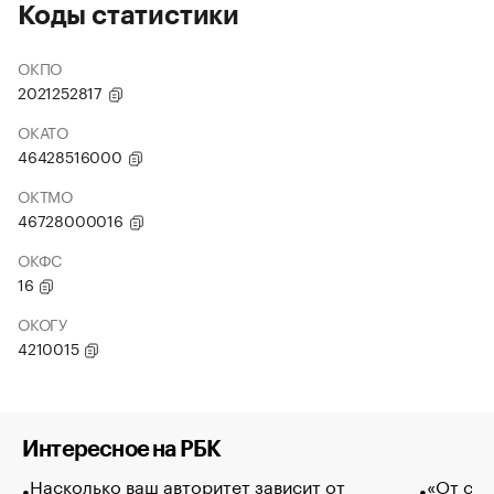
Коды статистики
ОКПО
2021252817
ОКАТО
46428516000
ОКТМО
46728000016
ОКФС
16
ОКОГУ
4210015
Интересное на РБК
Насколько ваш авторитет зависит от
«От спо